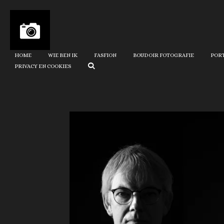
Ga
direct
naar
de
HOME
WIE BEN IK
FASFION
BOUDOIR FOTOGRAFIE
POR
hoofdinhoud
PRIVACY EN COOKIES